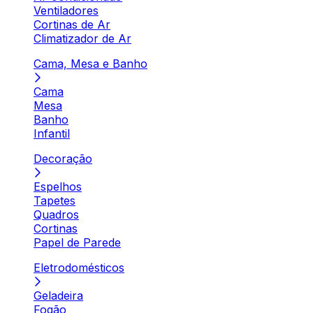
Ventiladores
Cortinas de Ar
Climatizador de Ar
Cama, Mesa e Banho
Cama
Mesa
Banho
Infantil
Decoração
Espelhos
Tapetes
Quadros
Cortinas
Papel de Parede
Eletrodomésticos
Geladeira
Fogão