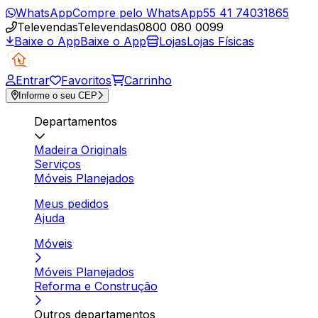
WhatsApp
Compre pelo WhatsApp
55 41 74031865
Televendas
Televendas
0800 080 0099
Baixe o App
Baixe o App
Lojas
Lojas Físicas
Entrar
Favoritos
Carrinho
Informe o seu CEP
Departamentos
Madeira Originals
Serviços
Móveis Planejados
Meus pedidos
Ajuda
Móveis
Móveis Planejados
Reforma e Construção
Outros departamentos