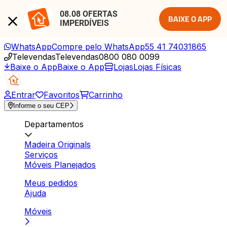
08.08 OFERTAS 
BAIXE O APP
IMPERDÍVEIS
WhatsApp
Compre pelo WhatsApp
55 41 74031865
Televendas
Televendas
0800 080 0099
Baixe o App
Baixe o App
Lojas
Lojas Físicas
Entrar
Favoritos
Carrinho
Informe o seu CEP
Departamentos
Madeira Originals
Serviços
Móveis Planejados
Meus pedidos
Ajuda
Móveis