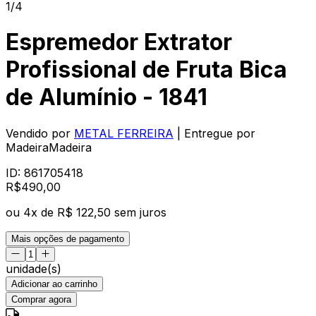
1/4
Espremedor Extrator
Profissional de Fruta Bica
de Alumínio - 1841
Vendido por
METAL FERREIRA
| Entregue por
MadeiraMadeira
ID:
861705418
R$
490
,
00
ou
4
x de
R$ 122,50
sem juros
Mais opções de pagamento
unidade(s)
Adicionar ao carrinho
Comprar agora