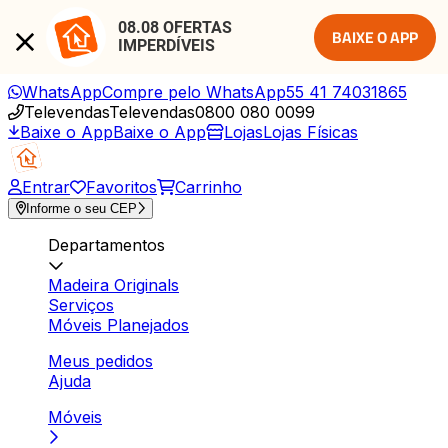
08.08 OFERTAS 
BAIXE O APP
IMPERDÍVEIS
WhatsApp
Compre pelo WhatsApp
55 41 74031865
Televendas
Televendas
0800 080 0099
Baixe o App
Baixe o App
Lojas
Lojas Físicas
Entrar
Favoritos
Carrinho
Informe o seu CEP
Departamentos
Madeira Originals
Serviços
Móveis Planejados
Meus pedidos
Ajuda
Móveis