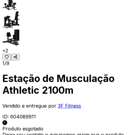
+
2
1/9
Estação de Musculação
Athletic 2100m
Vendido e entregue por
3F Fitness
ID:
604089911
Produto esgotado
Deixe seu contato e
avisaremos assim que o produto