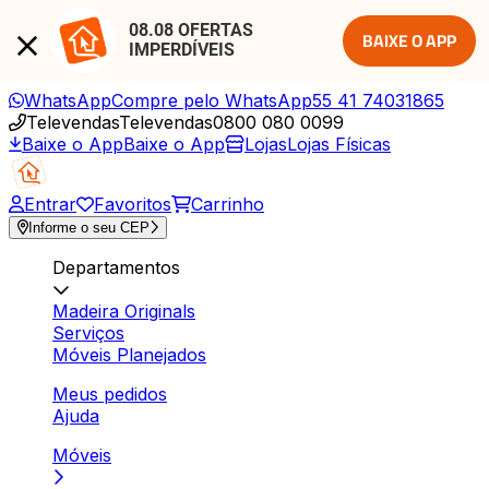
08.08 OFERTAS 
BAIXE O APP
IMPERDÍVEIS
WhatsApp
Compre pelo WhatsApp
55 41 74031865
Televendas
Televendas
0800 080 0099
Baixe o App
Baixe o App
Lojas
Lojas Físicas
Entrar
Favoritos
Carrinho
Informe o seu CEP
Departamentos
Madeira Originals
Serviços
Móveis Planejados
Meus pedidos
Ajuda
Móveis