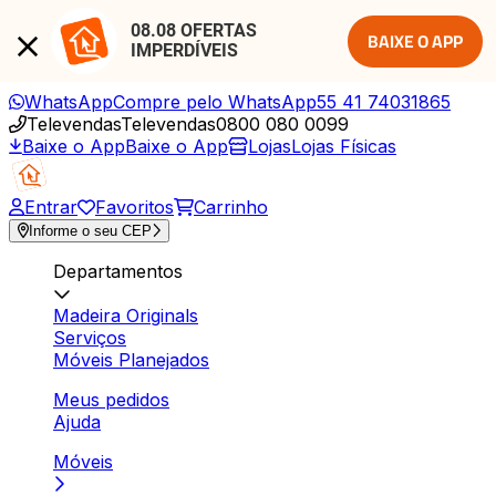
08.08 OFERTAS 
BAIXE O APP
IMPERDÍVEIS
WhatsApp
Compre pelo WhatsApp
55 41 74031865
Televendas
Televendas
0800 080 0099
Baixe o App
Baixe o App
Lojas
Lojas Físicas
Entrar
Favoritos
Carrinho
Informe o seu CEP
Departamentos
Madeira Originals
Serviços
Móveis Planejados
Meus pedidos
Ajuda
Móveis