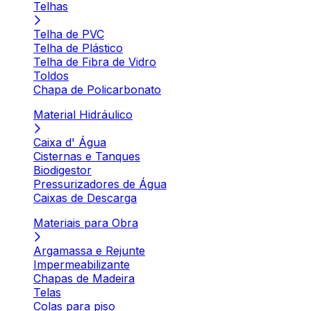
Telhas
Telha de PVC
Telha de Plástico
Telha de Fibra de Vidro
Toldos
Chapa de Policarbonato
Material Hidráulico
Caixa d' Água
Cisternas e Tanques
Biodigestor
Pressurizadores de Água
Caixas de Descarga
Materiais para Obra
Argamassa e Rejunte
Impermeabilizante
Chapas de Madeira
Telas
Colas para piso