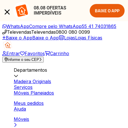
08.08 OFERTAS 
BAIXE O APP
IMPERDÍVEIS
WhatsApp
Compre pelo WhatsApp
55 41 74031865
Televendas
Televendas
0800 080 0099
Baixe o App
Baixe o App
Lojas
Lojas Físicas
Entrar
Favoritos
Carrinho
Informe o seu CEP
Departamentos
Madeira Originals
Serviços
Móveis Planejados
Meus pedidos
Ajuda
Móveis