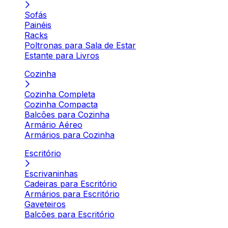
Sofás
Painéis
Racks
Poltronas para Sala de Estar
Estante para Livros
Cozinha
Cozinha Completa
Cozinha Compacta
Balcões para Cozinha
Armário Aéreo
Armários para Cozinha
Escritório
Escrivaninhas
Cadeiras para Escritório
Armários para Escritório
Gaveteiros
Balcões para Escritório