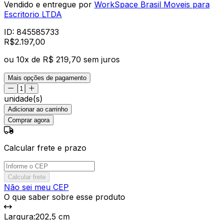
Vendido e entregue por
WorkSpace Brasil Moveis para
Escritorio LTDA
ID:
845585733
R$
2.197
,
00
ou
10
x de
R$ 219,70
sem juros
Mais opções de pagamento
unidade(s)
Adicionar ao carrinho
Comprar agora
Calcular frete e prazo
Calcular frete
Não sei meu CEP
O que saber sobre esse produto
Largura
:
202,5 cm