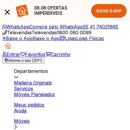
08.08 OFERTAS 
BAIXE O APP
IMPERDÍVEIS
WhatsApp
Compre pelo WhatsApp
55 41 74031865
Televendas
Televendas
0800 080 0099
Baixe o App
Baixe o App
Lojas
Lojas Físicas
Entrar
Favoritos
Carrinho
Informe o seu CEP
Departamentos
Madeira Originals
Serviços
Móveis Planejados
Meus pedidos
Ajuda
Móveis