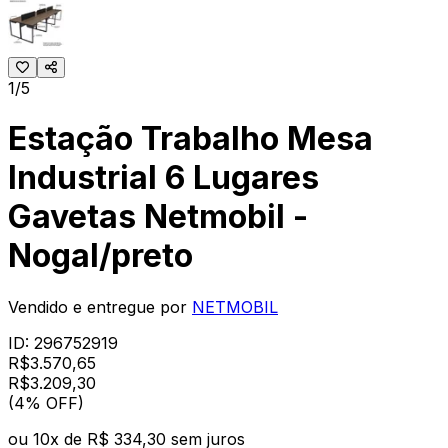
1/5
Estação Trabalho Mesa
Industrial 6 Lugares
Gavetas Netmobil -
Nogal/preto
Vendido e entregue por
NETMOBIL
ID:
296752919
R$
3.570,65
R$
3.209
,
30
(4% OFF)
ou
10
x de
R$ 334,30
sem juros