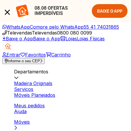
08.08 OFERTAS 
BAIXE O APP
IMPERDÍVEIS
WhatsApp
Compre pelo WhatsApp
55 41 74031865
Televendas
Televendas
0800 080 0099
Baixe o App
Baixe o App
Lojas
Lojas Físicas
Entrar
Favoritos
Carrinho
Informe o seu CEP
Departamentos
Madeira Originals
Serviços
Móveis Planejados
Meus pedidos
Ajuda
Móveis