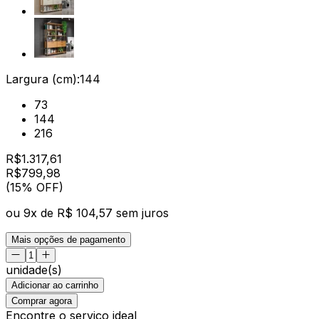
Largura (cm):
144
73
144
216
R$
1.317,61
R$
799
,
98
(15% OFF)
ou
9
x de
R$ 104,57
sem juros
Mais opções de pagamento
unidade(s)
Adicionar ao carrinho
Comprar agora
Encontre o serviço ideal