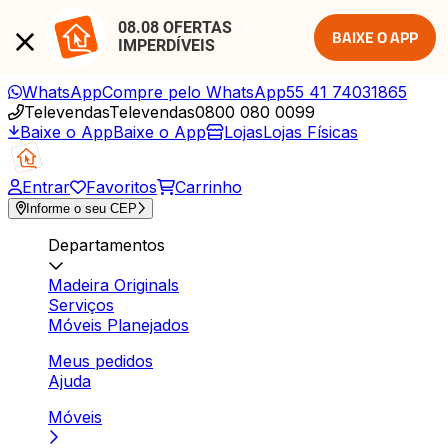
08.08 OFERTAS 
BAIXE O APP
IMPERDÍVEIS
WhatsApp
Compre pelo WhatsApp
55 41 74031865
Televendas
Televendas
0800 080 0099
Baixe o App
Baixe o App
Lojas
Lojas Físicas
Entrar
Favoritos
Carrinho
Informe o seu CEP
Departamentos
Madeira Originals
Serviços
Móveis Planejados
Meus pedidos
Ajuda
Móveis