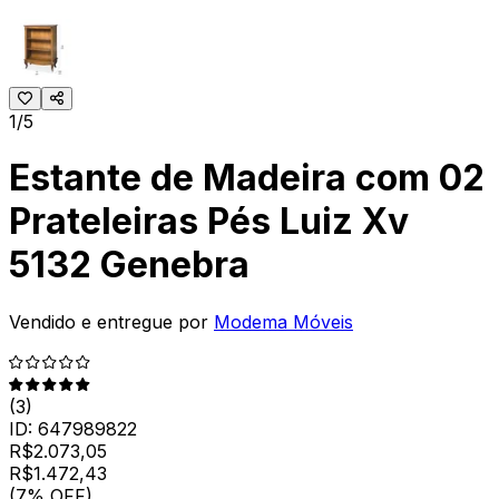
1/5
Estante de Madeira com 02
Prateleiras Pés Luiz Xv
5132 Genebra
Vendido e entregue por
Modema Móveis
(
3
)
ID:
647989822
R$
2.073,05
R$
1.472
,
43
(7% OFF)