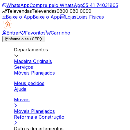
WhatsApp
Compre pelo WhatsApp
55 41 74031865
Televendas
Televendas
0800 080 0099
Baixe o App
Baixe o App
Lojas
Lojas Físicas
Entrar
Favoritos
Carrinho
Informe o seu CEP
Departamentos
Madeira Originals
Serviços
Móveis Planejados
Meus pedidos
Ajuda
Móveis
Móveis Planejados
Reforma e Construção
Outros departamentos