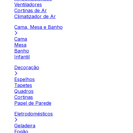
Ventiladores
Cortinas de Ar
Climatizador de Ar
Cama, Mesa e Banho
Cama
Mesa
Banho
Infantil
Decoração
Espelhos
Tapetes
Quadros
Cortinas
Papel de Parede
Eletrodomésticos
Geladeira
Fogão