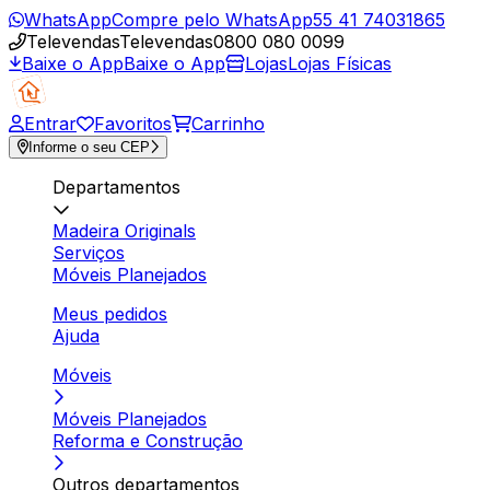
WhatsApp
Compre pelo WhatsApp
55 41 74031865
Televendas
Televendas
0800 080 0099
Baixe o App
Baixe o App
Lojas
Lojas Físicas
Entrar
Favoritos
Carrinho
Informe o seu CEP
Departamentos
Madeira Originals
Serviços
Móveis Planejados
Meus pedidos
Ajuda
Móveis
Móveis Planejados
Reforma e Construção
Outros departamentos