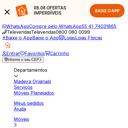
08.08 OFERTAS 
BAIXE O APP
IMPERDÍVEIS
WhatsApp
Compre pelo WhatsApp
55 41 74031865
Televendas
Televendas
0800 080 0099
Baixe o App
Baixe o App
Lojas
Lojas Físicas
Entrar
Favoritos
Carrinho
Informe o seu CEP
Departamentos
Madeira Originals
Serviços
Móveis Planejados
Meus pedidos
Ajuda
Móveis