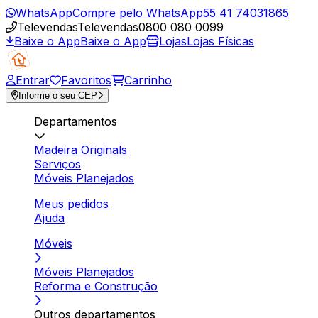
WhatsApp
Compre pelo WhatsApp
55 41 74031865
Televendas
Televendas
0800 080 0099
Baixe o App
Baixe o App
Lojas
Lojas Físicas
Entrar
Favoritos
Carrinho
Informe o seu CEP
Departamentos
Madeira Originals
Serviços
Móveis Planejados
Meus pedidos
Ajuda
Móveis
Móveis Planejados
Reforma e Construção
Outros departamentos