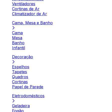
Ventiladores
Cortinas de Ar
Climatizador de Ar
Cama, Mesa e Banho
Cama
Mesa
Banho
Infantil
Decoração
Espelhos
Tapetes
Quadros
Cortinas
Papel de Parede
Eletrodomésticos
Geladeira
Fogão