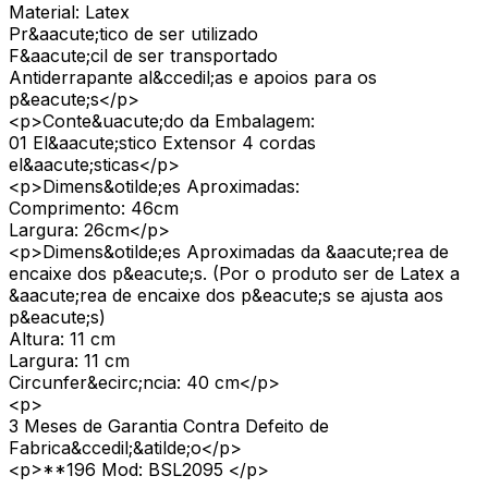
Material: Latex
Pr&aacute;tico de ser utilizado
F&aacute;cil de ser transportado
Antiderrapante al&ccedil;as e apoios para os
p&eacute;s</p>
<p>Conte&uacute;do da Embalagem:
01 El&aacute;stico Extensor 4 cordas
el&aacute;sticas</p>
<p>Dimens&otilde;es Aproximadas:
Comprimento: 46cm
Largura: 26cm</p>
<p>Dimens&otilde;es Aproximadas da &aacute;rea de
encaixe dos p&eacute;s. (Por o produto ser de Latex a
&aacute;rea de encaixe dos p&eacute;s se ajusta aos
p&eacute;s)
Altura: 11 cm
Largura: 11 cm
Circunfer&ecirc;ncia: 40 cm</p>
<p>
3 Meses de Garantia Contra Defeito de
Fabrica&ccedil;&atilde;o</p>
<p>**196 Mod: BSL2095 </p>