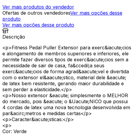
Ver mais produtos do vendedor
Ofertas de outros vendedores
Ver mais opções desse
produto
Ver mais opções desse produto
Descrição
<p>Fitness Pedal Puller Extensor para exerc&iacute;cios
e alongamento de membros superiores e inferiores, ele
permite fazer diversos tipos de exerc&iacute;cios sem a
necessidade de sair de casa, fa&ccedil;a seus
exerc&iacute;cios de forma agrad&aacute;vel e divertida
com o extensor el&aacute;stico, material dele &eacute;
de latex bem resistente, gerando maior durabilidade e
sem perder a elasticidade.</p>
<p>Nosso extensor &eacute; simplesmente o MELHOR
do mercado, pois &eacute; o &Uacute;NICO que possui
4 cordas de latex uma nova tecnologia desenvolvida em
par&acirc;metros e medidas certas</p>
<p>Caracter&iacute;sticas:</p>
<p>
Cor: Verde