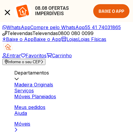
08.08 OFERTAS 
BAIXE O APP
IMPERDÍVEIS
WhatsApp
Compre pelo WhatsApp
55 41 74031865
Televendas
Televendas
0800 080 0099
Baixe o App
Baixe o App
Lojas
Lojas Físicas
Entrar
Favoritos
Carrinho
Informe o seu CEP
Departamentos
Madeira Originals
Serviços
Móveis Planejados
Meus pedidos
Ajuda
Móveis