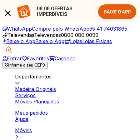
08.08 OFERTAS 
BAIXE O APP
IMPERDÍVEIS
WhatsApp
Compre pelo WhatsApp
55 41 74031865
Televendas
Televendas
0800 080 0099
Baixe o App
Baixe o App
Lojas
Lojas Físicas
Entrar
Favoritos
Carrinho
Informe o seu CEP
Departamentos
Madeira Originals
Serviços
Móveis Planejados
Meus pedidos
Ajuda
Móveis