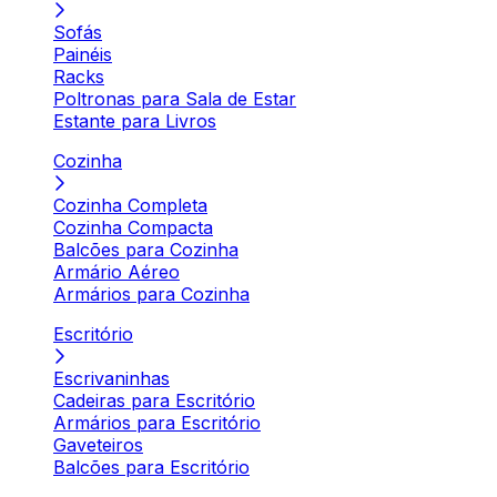
Sofás
Painéis
Racks
Poltronas para Sala de Estar
Estante para Livros
Cozinha
Cozinha Completa
Cozinha Compacta
Balcões para Cozinha
Armário Aéreo
Armários para Cozinha
Escritório
Escrivaninhas
Cadeiras para Escritório
Armários para Escritório
Gaveteiros
Balcões para Escritório