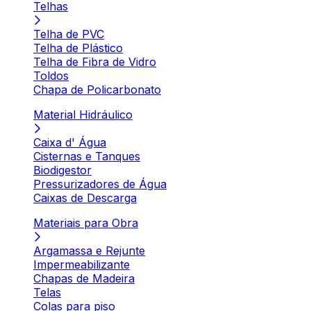
Telhas
Telha de PVC
Telha de Plástico
Telha de Fibra de Vidro
Toldos
Chapa de Policarbonato
Material Hidráulico
Caixa d' Água
Cisternas e Tanques
Biodigestor
Pressurizadores de Água
Caixas de Descarga
Materiais para Obra
Argamassa e Rejunte
Impermeabilizante
Chapas de Madeira
Telas
Colas para piso