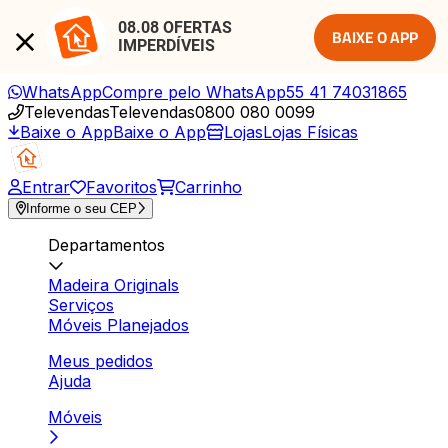
08.08 OFERTAS 
BAIXE O APP
IMPERDÍVEIS
WhatsApp
Compre pelo WhatsApp
55 41 74031865
Televendas
Televendas
0800 080 0099
Baixe o App
Baixe o App
Lojas
Lojas Físicas
Entrar
Favoritos
Carrinho
Informe o seu CEP
Departamentos
Madeira Originals
Serviços
Móveis Planejados
Meus pedidos
Ajuda
Móveis