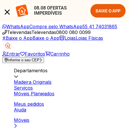
08.08 OFERTAS 
BAIXE O APP
IMPERDÍVEIS
WhatsApp
Compre pelo WhatsApp
55 41 74031865
Televendas
Televendas
0800 080 0099
Baixe o App
Baixe o App
Lojas
Lojas Físicas
Entrar
Favoritos
Carrinho
Informe o seu CEP
Departamentos
Madeira Originals
Serviços
Móveis Planejados
Meus pedidos
Ajuda
Móveis