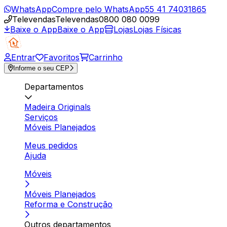
WhatsApp
Compre pelo WhatsApp
55 41 74031865
Televendas
Televendas
0800 080 0099
Baixe o App
Baixe o App
Lojas
Lojas Físicas
Entrar
Favoritos
Carrinho
Informe o seu CEP
Departamentos
Madeira Originals
Serviços
Móveis Planejados
Meus pedidos
Ajuda
Móveis
Móveis Planejados
Reforma e Construção
Outros departamentos