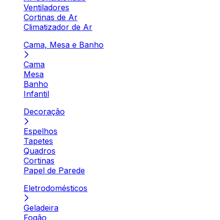
Ventiladores
Cortinas de Ar
Climatizador de Ar
Cama, Mesa e Banho
Cama
Mesa
Banho
Infantil
Decoração
Espelhos
Tapetes
Quadros
Cortinas
Papel de Parede
Eletrodomésticos
Geladeira
Fogão