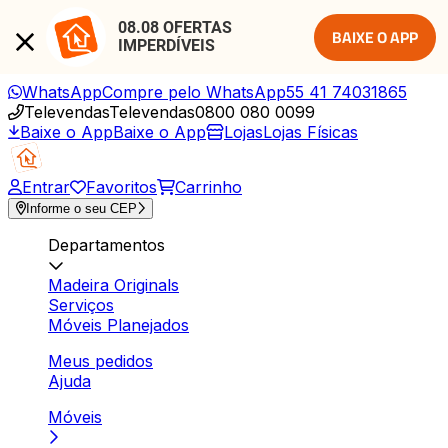
08.08 OFERTAS 
BAIXE O APP
IMPERDÍVEIS
WhatsApp
Compre pelo WhatsApp
55 41 74031865
Televendas
Televendas
0800 080 0099
Baixe o App
Baixe o App
Lojas
Lojas Físicas
Entrar
Favoritos
Carrinho
Informe o seu CEP
Departamentos
Madeira Originals
Serviços
Móveis Planejados
Meus pedidos
Ajuda
Móveis