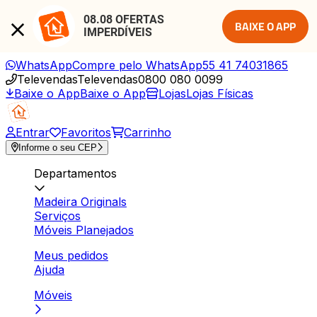
08.08 OFERTAS 
BAIXE O APP
IMPERDÍVEIS
WhatsApp
Compre pelo WhatsApp
55 41 74031865
Televendas
Televendas
0800 080 0099
Baixe o App
Baixe o App
Lojas
Lojas Físicas
Entrar
Favoritos
Carrinho
Informe o seu CEP
Departamentos
Madeira Originals
Serviços
Móveis Planejados
Meus pedidos
Ajuda
Móveis