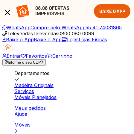
08.08 OFERTAS 
BAIXE O APP
IMPERDÍVEIS
WhatsApp
Compre pelo WhatsApp
55 41 74031865
Televendas
Televendas
0800 080 0099
Baixe o App
Baixe o App
Lojas
Lojas Físicas
Entrar
Favoritos
Carrinho
Informe o seu CEP
Departamentos
Madeira Originals
Serviços
Móveis Planejados
Meus pedidos
Ajuda
Móveis