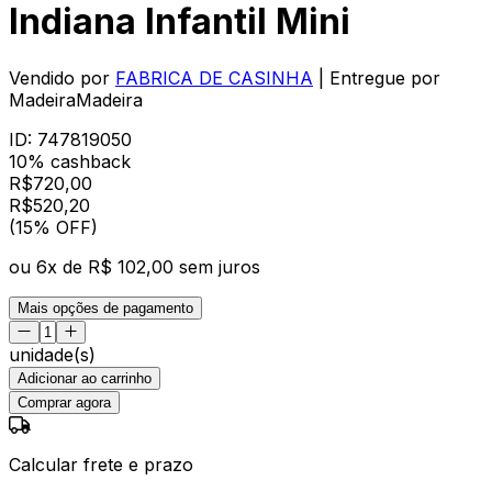
Indiana Infantil Mini
Vendido por
FABRICA DE CASINHA
| Entregue por
MadeiraMadeira
ID:
747819050
10% cashback
R$
720,00
R$
520
,
20
(15% OFF)
ou
6
x de
R$ 102,00
sem juros
Mais opções de pagamento
unidade(s)
Adicionar ao carrinho
Comprar agora
Calcular frete e prazo