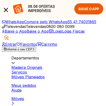
08.08 OFERTAS 
BAIXE O APP
IMPERDÍVEIS
WhatsApp
Compre pelo WhatsApp
55 41 74031865
Televendas
Televendas
0800 080 0099
Baixe o App
Baixe o App
Lojas
Lojas Físicas
Entrar
Favoritos
Carrinho
Informe o seu CEP
Departamentos
Madeira Originals
Serviços
Móveis Planejados
Meus pedidos
Ajuda
Móveis