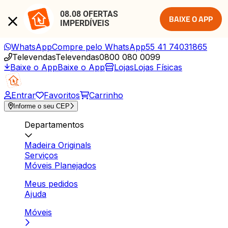
08.08 OFERTAS 
BAIXE O APP
IMPERDÍVEIS
WhatsApp
Compre pelo WhatsApp
55 41 74031865
Televendas
Televendas
0800 080 0099
Baixe o App
Baixe o App
Lojas
Lojas Físicas
Entrar
Favoritos
Carrinho
Informe o seu CEP
Departamentos
Madeira Originals
Serviços
Móveis Planejados
Meus pedidos
Ajuda
Móveis