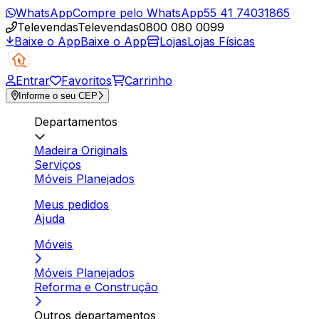
WhatsApp
Compre pelo WhatsApp
55 41 74031865
Televendas
Televendas
0800 080 0099
Baixe o App
Baixe o App
Lojas
Lojas Físicas
Entrar
Favoritos
Carrinho
Informe o seu CEP
Departamentos
Madeira Originals
Serviços
Móveis Planejados
Meus pedidos
Ajuda
Móveis
Móveis Planejados
Reforma e Construção
Outros departamentos