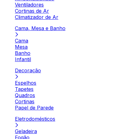
Ventiladores
Cortinas de Ar
Climatizador de Ar
Cama, Mesa e Banho
Cama
Mesa
Banho
Infantil
Decoração
Espelhos
Tapetes
Quadros
Cortinas
Papel de Parede
Eletrodomésticos
Geladeira
Fogão