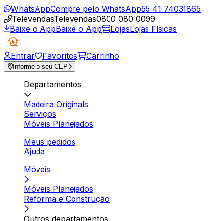
WhatsApp
Compre pelo WhatsApp
55 41 74031865
Televendas
Televendas
0800 080 0099
Baixe o App
Baixe o App
Lojas
Lojas Físicas
Entrar
Favoritos
Carrinho
Informe o seu CEP
Departamentos
Madeira Originals
Serviços
Móveis Planejados
Meus pedidos
Ajuda
Móveis
Móveis Planejados
Reforma e Construção
Outros departamentos