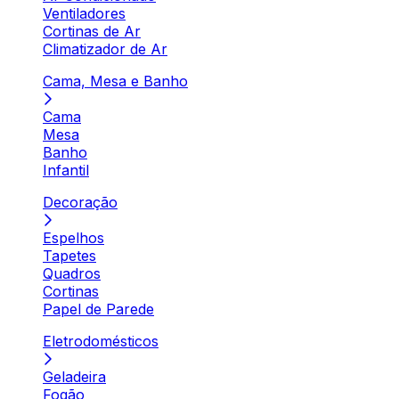
Ventiladores
Cortinas de Ar
Climatizador de Ar
Cama, Mesa e Banho
Cama
Mesa
Banho
Infantil
Decoração
Espelhos
Tapetes
Quadros
Cortinas
Papel de Parede
Eletrodomésticos
Geladeira
Fogão