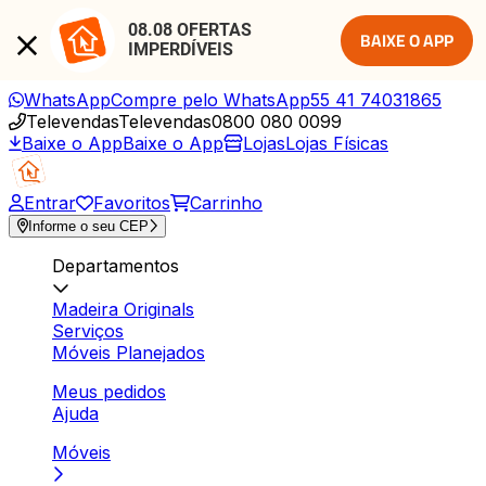
08.08 OFERTAS 
BAIXE O APP
IMPERDÍVEIS
WhatsApp
Compre pelo WhatsApp
55 41 74031865
Televendas
Televendas
0800 080 0099
Baixe o App
Baixe o App
Lojas
Lojas Físicas
Entrar
Favoritos
Carrinho
Informe o seu CEP
Departamentos
Madeira Originals
Serviços
Móveis Planejados
Meus pedidos
Ajuda
Móveis