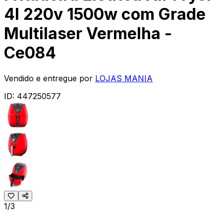
4l 220v 1500w com Grade
Multilaser Vermelha -
Ce084
Vendido e entregue por
LOJAS MANIA
ID:
447250577
1/3