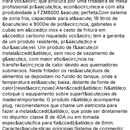
Para voc&ecirc; que procura por uma fritadeira de mesa
profissional pr&aacute;tica, econ&ocirc;mica e com alta
produtividade a FZM8000 &eacute; perfeita.Com sistema
de zona fria, capacidade para at&eacute; 18 litros de
&oacute;leo e 8000w de pot&ecirc;ncia, gabinetes e
cubas em a&ccedil;o inox e cesto de fritura em
a&ccedil;o carbono niquelado voc&ecirc; tem a garantia
de um produto resistente, pr&aacute;tico e
dur&aacute;vel. Um produto de f&aacute;cil
instala&ccedil;&atilde;o, sem risco de vazamento de
g&aacute;s, com maior efici&ecirc;ncia na
transfer&ecirc;ncia de calor devido aos queimadores
submersos. Neste fritador os res&iacute;duos de
alimentos se depositam no fundo do tanque, onde a
temperatura est&aacute; baixa, distante da fonte de
calor(resist&ecirc;ncias).Aten&ccedil;&atilde;o: N&atilde;o
coloque o equipamento sobre superf&iacute;cies de
madeiraImportante: O produto n&atilde;o acompanha
plug, recomendamos que chame um eletricista para
fazer a instala&ccedil;&atilde;o, que pode ser diretamente
no disjuntor classe B de 40A ou em tomada
espec&iacute;fica para fia&ccedil;&atilde;o de 6mm.
Caracter&iacute;sticas principais:Sistema de cozimento: