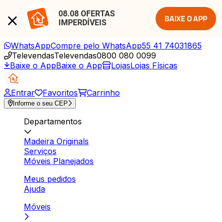
08.08 OFERTAS 
BAIXE O APP
IMPERDÍVEIS
WhatsApp
Compre pelo WhatsApp
55 41 74031865
Televendas
Televendas
0800 080 0099
Baixe o App
Baixe o App
Lojas
Lojas Físicas
Entrar
Favoritos
Carrinho
Informe o seu CEP
Departamentos
Madeira Originals
Serviços
Móveis Planejados
Meus pedidos
Ajuda
Móveis