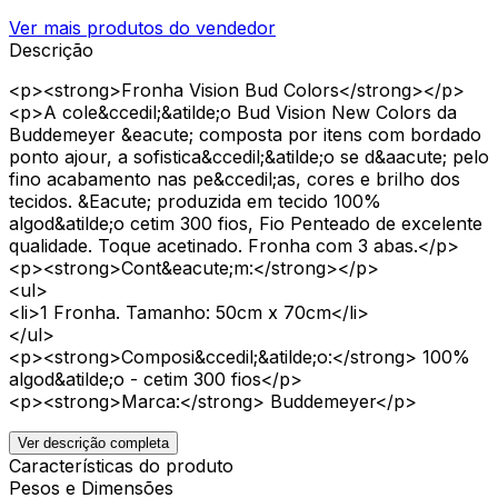
Ver mais produtos do vendedor
Descrição
<p><strong>Fronha Vision Bud Colors</strong></p>
<p>A cole&ccedil;&atilde;o Bud Vision New Colors da
Buddemeyer &eacute; composta por itens com bordado
ponto ajour, a sofistica&ccedil;&atilde;o se d&aacute; pelo
fino acabamento nas pe&ccedil;as, cores e brilho dos
tecidos. &Eacute; produzida em tecido 100%
algod&atilde;o cetim 300 fios, Fio Penteado de excelente
qualidade. Toque acetinado. Fronha com 3 abas.</p>
<p><strong>Cont&eacute;m:</strong></p>
<ul>
<li>1 Fronha. Tamanho: 50cm x 70cm</li>
</ul>
<p><strong>Composi&ccedil;&atilde;o:</strong> 100%
algod&atilde;o - cetim 300 fios</p>
<p><strong>Marca:</strong> Buddemeyer</p>
Ver descrição completa
Características do produto
Pesos e Dimensões