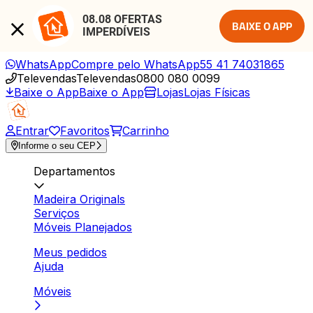
08.08 OFERTAS 
BAIXE O APP
IMPERDÍVEIS
WhatsApp
Compre pelo WhatsApp
55 41 74031865
Televendas
Televendas
0800 080 0099
Baixe o App
Baixe o App
Lojas
Lojas Físicas
Entrar
Favoritos
Carrinho
Informe o seu CEP
Departamentos
Madeira Originals
Serviços
Móveis Planejados
Meus pedidos
Ajuda
Móveis