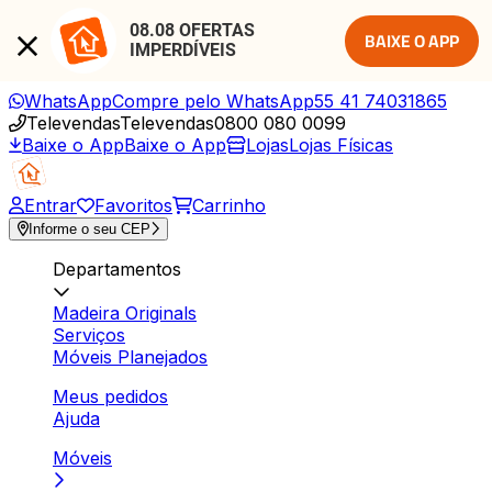
08.08 OFERTAS 
BAIXE O APP
IMPERDÍVEIS
WhatsApp
Compre pelo WhatsApp
55 41 74031865
Televendas
Televendas
0800 080 0099
Baixe o App
Baixe o App
Lojas
Lojas Físicas
Entrar
Favoritos
Carrinho
Informe o seu CEP
Departamentos
Madeira Originals
Serviços
Móveis Planejados
Meus pedidos
Ajuda
Móveis