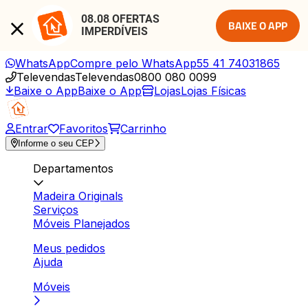
08.08 OFERTAS 
BAIXE O APP
IMPERDÍVEIS
WhatsApp
Compre pelo WhatsApp
55 41 74031865
Televendas
Televendas
0800 080 0099
Baixe o App
Baixe o App
Lojas
Lojas Físicas
Entrar
Favoritos
Carrinho
Informe o seu CEP
Departamentos
Madeira Originals
Serviços
Móveis Planejados
Meus pedidos
Ajuda
Móveis