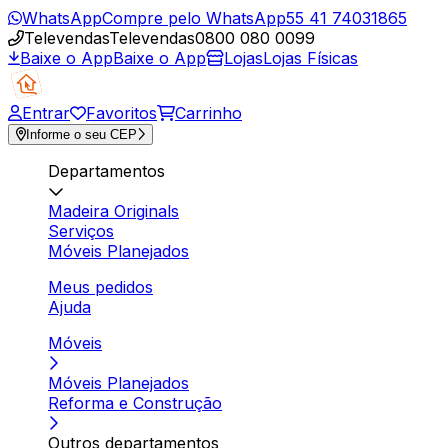
WhatsApp
Compre pelo WhatsApp
55 41 74031865
Televendas
Televendas
0800 080 0099
Baixe o App
Baixe o App
Lojas
Lojas Físicas
Entrar
Favoritos
Carrinho
Informe o seu CEP
Departamentos
Madeira Originals
Serviços
Móveis Planejados
Meus pedidos
Ajuda
Móveis
Móveis Planejados
Reforma e Construção
Outros departamentos