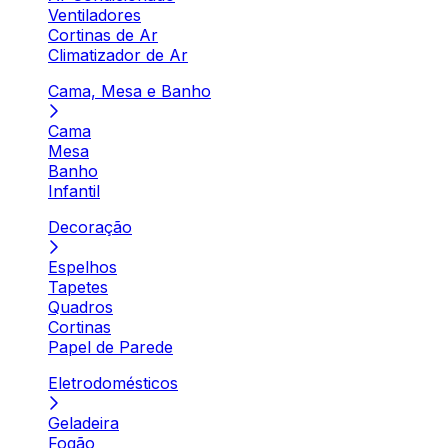
Ventiladores
Cortinas de Ar
Climatizador de Ar
Cama, Mesa e Banho
Cama
Mesa
Banho
Infantil
Decoração
Espelhos
Tapetes
Quadros
Cortinas
Papel de Parede
Eletrodomésticos
Geladeira
Fogão