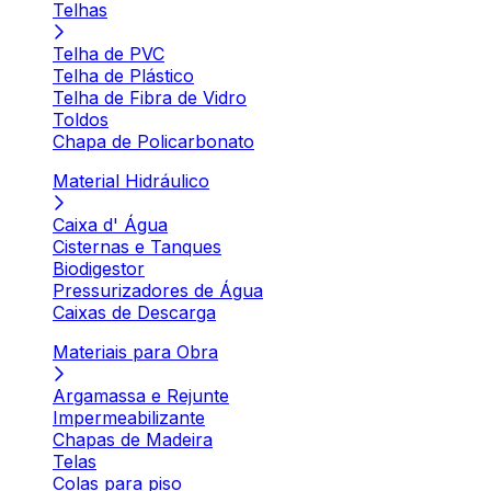
Telhas
Telha de PVC
Telha de Plástico
Telha de Fibra de Vidro
Toldos
Chapa de Policarbonato
Material Hidráulico
Caixa d' Água
Cisternas e Tanques
Biodigestor
Pressurizadores de Água
Caixas de Descarga
Materiais para Obra
Argamassa e Rejunte
Impermeabilizante
Chapas de Madeira
Telas
Colas para piso