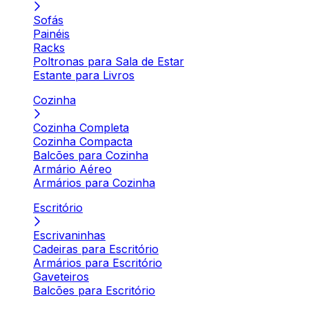
Sofás
Painéis
Racks
Poltronas para Sala de Estar
Estante para Livros
Cozinha
Cozinha Completa
Cozinha Compacta
Balcões para Cozinha
Armário Aéreo
Armários para Cozinha
Escritório
Escrivaninhas
Cadeiras para Escritório
Armários para Escritório
Gaveteiros
Balcões para Escritório