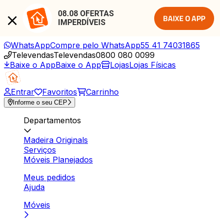
08.08 OFERTAS 
BAIXE O APP
IMPERDÍVEIS
WhatsApp
Compre pelo WhatsApp
55 41 74031865
Televendas
Televendas
0800 080 0099
Baixe o App
Baixe o App
Lojas
Lojas Físicas
Entrar
Favoritos
Carrinho
Informe o seu CEP
Departamentos
Madeira Originals
Serviços
Móveis Planejados
Meus pedidos
Ajuda
Móveis