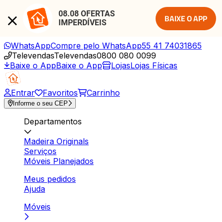
08.08 OFERTAS 
BAIXE O APP
IMPERDÍVEIS
WhatsApp
Compre pelo WhatsApp
55 41 74031865
Televendas
Televendas
0800 080 0099
Baixe o App
Baixe o App
Lojas
Lojas Físicas
Entrar
Favoritos
Carrinho
Informe o seu CEP
Departamentos
Madeira Originals
Serviços
Móveis Planejados
Meus pedidos
Ajuda
Móveis