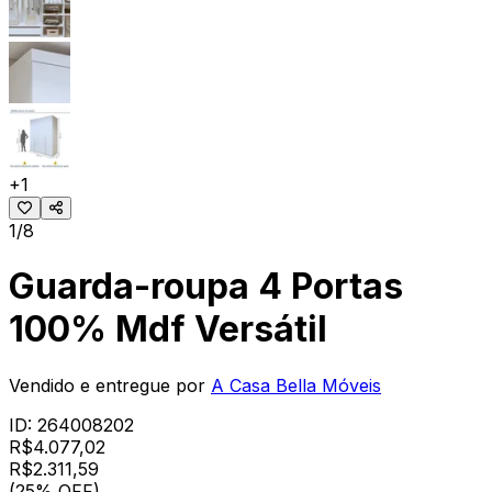
+
1
1/8
Guarda-roupa 4 Portas
100% Mdf Versátil
Vendido e entregue por
A Casa Bella Móveis
ID:
264008202
R$
4.077,02
R$
2.311
,
59
(25% OFF)