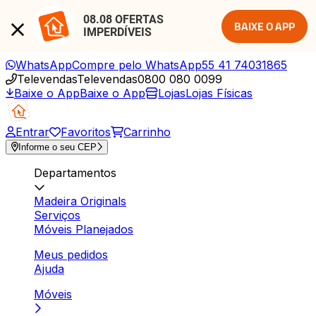
08.08 OFERTAS 
BAIXE O APP
IMPERDÍVEIS
WhatsApp
Compre pelo WhatsApp
55 41 74031865
Televendas
Televendas
0800 080 0099
Baixe o App
Baixe o App
Lojas
Lojas Físicas
Entrar
Favoritos
Carrinho
Informe o seu CEP
Departamentos
Madeira Originals
Serviços
Móveis Planejados
Meus pedidos
Ajuda
Móveis