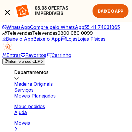
08.08 OFERTAS 
BAIXE O APP
IMPERDÍVEIS
WhatsApp
Compre pelo WhatsApp
55 41 74031865
Televendas
Televendas
0800 080 0099
Baixe o App
Baixe o App
Lojas
Lojas Físicas
Entrar
Favoritos
Carrinho
Informe o seu CEP
Departamentos
Madeira Originals
Serviços
Móveis Planejados
Meus pedidos
Ajuda
Móveis