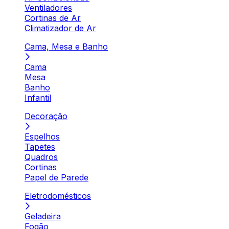
Ventiladores
Cortinas de Ar
Climatizador de Ar
Cama, Mesa e Banho
Cama
Mesa
Banho
Infantil
Decoração
Espelhos
Tapetes
Quadros
Cortinas
Papel de Parede
Eletrodomésticos
Geladeira
Fogão