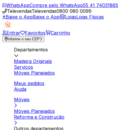
WhatsApp
Compre pelo WhatsApp
55 41 74031865
Televendas
Televendas
0800 080 0099
Baixe o App
Baixe o App
Lojas
Lojas Físicas
Entrar
Favoritos
Carrinho
Informe o seu CEP
Departamentos
Madeira Originals
Serviços
Móveis Planejados
Meus pedidos
Ajuda
Móveis
Móveis Planejados
Reforma e Construção
Outros departamentos