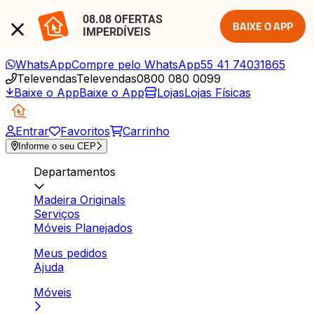
08.08 OFERTAS 
BAIXE O APP
IMPERDÍVEIS
WhatsApp
Compre pelo WhatsApp
55 41 74031865
Televendas
Televendas
0800 080 0099
Baixe o App
Baixe o App
Lojas
Lojas Físicas
Entrar
Favoritos
Carrinho
Informe o seu CEP
Departamentos
Madeira Originals
Serviços
Móveis Planejados
Meus pedidos
Ajuda
Móveis