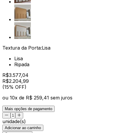
Textura da Porta:
Lisa
Lisa
Ripada
R$
3.577,04
R$
2.204
,
99
(15% OFF)
ou
10
x de
R$ 259,41
sem juros
Mais opções de pagamento
unidade(s)
Adicionar ao carrinho