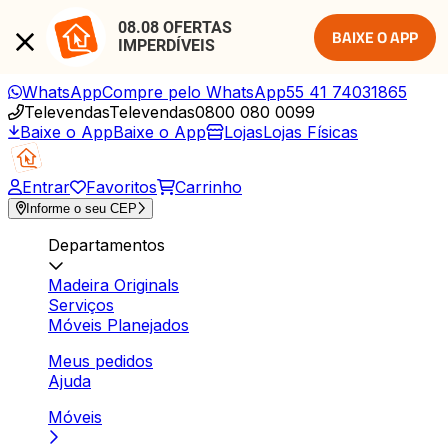
08.08 OFERTAS 
BAIXE O APP
IMPERDÍVEIS
WhatsApp
Compre pelo WhatsApp
55 41 74031865
Televendas
Televendas
0800 080 0099
Baixe o App
Baixe o App
Lojas
Lojas Físicas
Entrar
Favoritos
Carrinho
Informe o seu CEP
Departamentos
Madeira Originals
Serviços
Móveis Planejados
Meus pedidos
Ajuda
Móveis