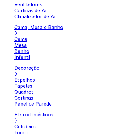
Ventiladores
Cortinas de Ar
Climatizador de Ar
Cama, Mesa e Banho
Cama
Mesa
Banho
Infantil
Decoração
Espelhos
Tapetes
Quadros
Cortinas
Papel de Parede
Eletrodomésticos
Geladeira
Fogão