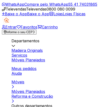
WhatsApp
Compre pelo WhatsApp
55 41 74031865
Televendas
Televendas
0800 080 0099
Baixe o App
Baixe o App
Lojas
Lojas Físicas
Entrar
Favoritos
Carrinho
Informe o seu CEP
Departamentos
Madeira Originals
Serviços
Móveis Planejados
Meus pedidos
Ajuda
Móveis
Móveis Planejados
Reforma e Construção
Outros departamentos