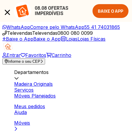
08.08 OFERTAS 
BAIXE O APP
IMPERDÍVEIS
WhatsApp
Compre pelo WhatsApp
55 41 74031865
Televendas
Televendas
0800 080 0099
Baixe o App
Baixe o App
Lojas
Lojas Físicas
Entrar
Favoritos
Carrinho
Informe o seu CEP
Departamentos
Madeira Originals
Serviços
Móveis Planejados
Meus pedidos
Ajuda
Móveis