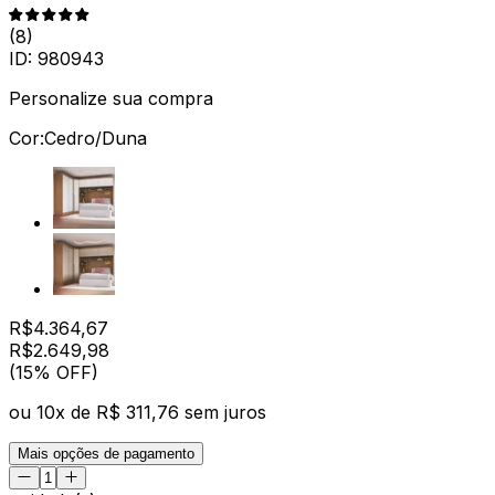
(
8
)
ID:
980943
Personalize sua compra
Cor:
Cedro/Duna
R$
4.364,67
R$
2.649
,
98
(15% OFF)
ou
10
x de
R$ 311,76
sem juros
Mais opções de pagamento