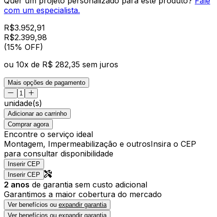
Quer um projeto personalizado para este produto?
Fale
com um especialista.
R$
3.952,91
R$
2.399
,
98
(15% OFF)
ou
10
x de
R$ 282,35
sem juros
Mais opções de pagamento
unidade(s)
Adicionar ao carrinho
Comprar agora
Encontre o serviço ideal
Montagem, Impermeabilização e outros
Insira o CEP
para consultar disponibilidade
Inserir CEP
Inserir CEP
2
anos
de garantia sem custo adicional
Garantimos a maior cobertura do mercado
Ver benefícios ou
expandir garantia
Ver benefícios ou
expandir garantia