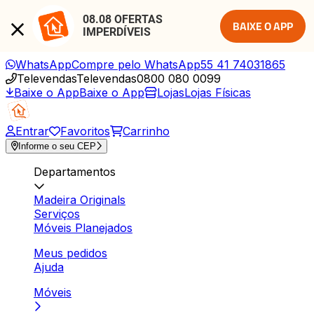
08.08 OFERTAS 
BAIXE O APP
IMPERDÍVEIS
WhatsApp
Compre pelo WhatsApp
55 41 74031865
Televendas
Televendas
0800 080 0099
Baixe o App
Baixe o App
Lojas
Lojas Físicas
Entrar
Favoritos
Carrinho
Informe o seu CEP
Departamentos
Madeira Originals
Serviços
Móveis Planejados
Meus pedidos
Ajuda
Móveis