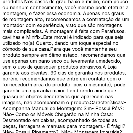
produtos.Nos casos de grau baixo e médio, com pouco
ou nenhum conhecimento, você mesmo pode efetuar a
montagem, e fazer essa economia. Apenas nos graus
de montagem alto, recomendamos a contratação de um
montador com experiência, visto que são montagens
mais complicadas. A montagem é feita com Parafusos,
cavilhas e Minifix..Este móvel é indicado para que seja
utilizado no(a) Quarto, dando um toque especial no
cômodo de sua casa.Para que você mantenha seu
produto sempre em ótimo estado, recomendamos que
use apenas um pano seco ou levemente umedecido,
sem o uso de quaisquer produtos abrasivos.A Loja
garante aos clientes, 90 dias de garantia nos produtos,
porém, recomendamos que entre em contato com o
fornecedor/marca do produto, pois o mesmo(a), pode
garantir uma garantia maior..Lembrando ainda que:
quaisquer objetos decorativos que aparecem nas
imagens, não acompanham o produto.Características:-
Acompanha Manual de Montagem: Sim- Possui Pés?:
Não- Como os Móveis Chegarão na Minha Casa:
Desmontado em caixas, acompanhado de todas as
peças, ferragens e manuais para montagem.- É frágil?:
Não- Possui Ripamento?: Não- Montagem Invertida?: