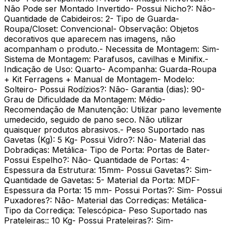
Não Pode ser Montado Invertido- Possui Nicho?: Não-
Quantidade de Cabideiros: 2- Tipo de Guarda-
Roupa/Closet: Convencional- Observação: Objetos
decorativos que aparecem nas imagens, não
acompanham o produto.- Necessita de Montagem: Sim-
Sistema de Montagem: Parafusos, cavilhas e Minifix.-
Indicação de Uso: Quarto- Acompanha: Guarda-Roupa
+ Kit Ferragens + Manual de Montagem- Modelo:
Solteiro- Possui Rodízios?: Não- Garantia (dias): 90-
Grau de Dificuldade da Montagem: Médio-
Recomendação de Manutenção: Utilizar pano levemente
umedecido, seguido de pano seco. Não utilizar
quaisquer produtos abrasivos.- Peso Suportado nas
Gavetas (Kg): 5 Kg- Possui Vidro?: Não- Material das
Dobradiças: Metálica- Tipo de Porta: Portas de Bater-
Possui Espelho?: Não- Quantidade de Portas: 4-
Espessura da Estrutura: 15mm- Possui Gavetas?: Sim-
Quantidade de Gavetas: 5- Material da Porta: MDF-
Espessura da Porta: 15 mm- Possui Portas?: Sim- Possui
Puxadores?: Não- Material das Corrediças: Metálica-
Tipo da Corrediça: Telescópica- Peso Suportado nas
Prateleiras:: 10 Kg- Possui Prateleiras?: Sim-