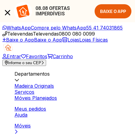
08.08 OFERTAS 
BAIXE O APP
IMPERDÍVEIS
WhatsApp
Compre pelo WhatsApp
55 41 74031865
Televendas
Televendas
0800 080 0099
Baixe o App
Baixe o App
Lojas
Lojas Físicas
Entrar
Favoritos
Carrinho
Informe o seu CEP
Departamentos
Madeira Originals
Serviços
Móveis Planejados
Meus pedidos
Ajuda
Móveis