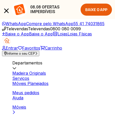
08.08 OFERTAS 
BAIXE O APP
IMPERDÍVEIS
WhatsApp
Compre pelo WhatsApp
55 41 74031865
Televendas
Televendas
0800 080 0099
Baixe o App
Baixe o App
Lojas
Lojas Físicas
Entrar
Favoritos
Carrinho
Informe o seu CEP
Departamentos
Madeira Originals
Serviços
Móveis Planejados
Meus pedidos
Ajuda
Móveis