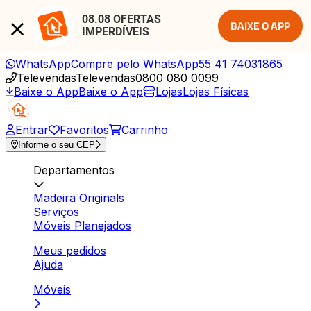
08.08 OFERTAS 
BAIXE O APP
IMPERDÍVEIS
WhatsApp
Compre pelo WhatsApp
55 41 74031865
Televendas
Televendas
0800 080 0099
Baixe o App
Baixe o App
Lojas
Lojas Físicas
Entrar
Favoritos
Carrinho
Informe o seu CEP
Departamentos
Madeira Originals
Serviços
Móveis Planejados
Meus pedidos
Ajuda
Móveis