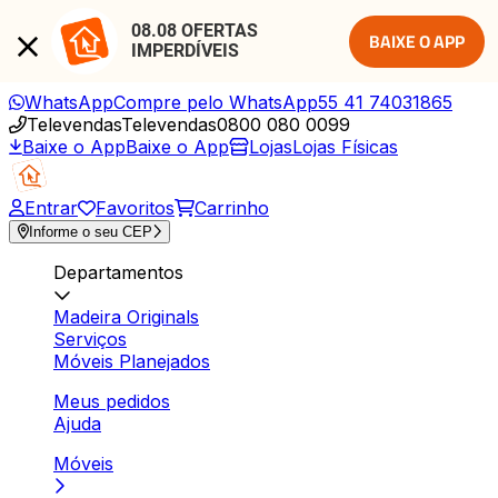
08.08 OFERTAS 
BAIXE O APP
IMPERDÍVEIS
WhatsApp
Compre pelo WhatsApp
55 41 74031865
Televendas
Televendas
0800 080 0099
Baixe o App
Baixe o App
Lojas
Lojas Físicas
Entrar
Favoritos
Carrinho
Informe o seu CEP
Departamentos
Madeira Originals
Serviços
Móveis Planejados
Meus pedidos
Ajuda
Móveis