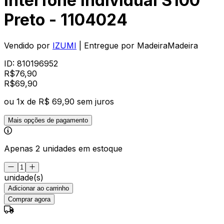
Interfone Individual S100
Preto - 1104024
Vendido por
IZUMI
| Entregue por
MadeiraMadeira
ID:
810196952
R$
76,90
R$
69
,
90
ou
1
x de
R$ 69,90
sem juros
Mais opções de pagamento
Apenas 2 unidades em estoque
unidade(s)
Adicionar ao carrinho
Comprar agora