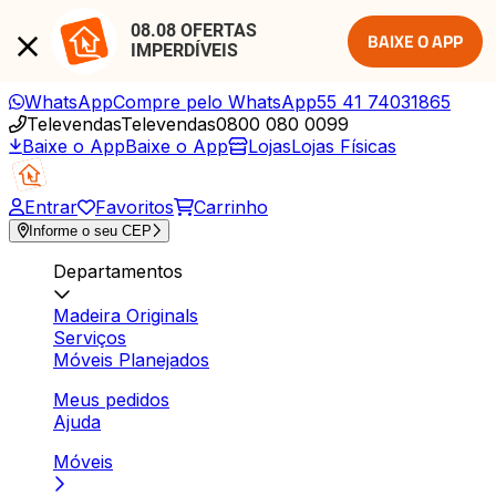
08.08 OFERTAS 
BAIXE O APP
IMPERDÍVEIS
WhatsApp
Compre pelo WhatsApp
55 41 74031865
Televendas
Televendas
0800 080 0099
Baixe o App
Baixe o App
Lojas
Lojas Físicas
Entrar
Favoritos
Carrinho
Informe o seu CEP
Departamentos
Madeira Originals
Serviços
Móveis Planejados
Meus pedidos
Ajuda
Móveis