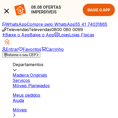
08.08 OFERTAS 
BAIXE O APP
IMPERDÍVEIS
WhatsApp
Compre pelo WhatsApp
55 41 74031865
Televendas
Televendas
0800 080 0099
Baixe o App
Baixe o App
Lojas
Lojas Físicas
Entrar
Favoritos
Carrinho
Informe o seu CEP
Departamentos
Madeira Originals
Serviços
Móveis Planejados
Meus pedidos
Ajuda
Móveis