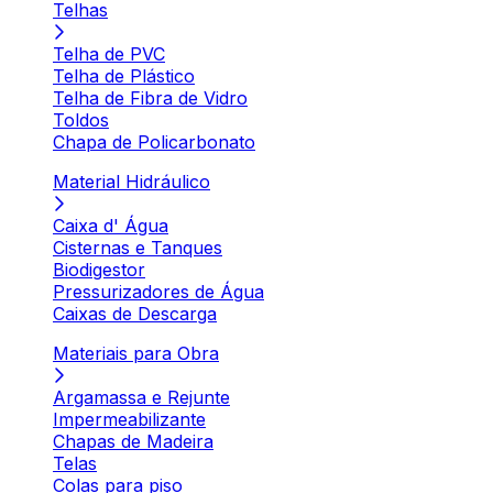
Telhas
Telha de PVC
Telha de Plástico
Telha de Fibra de Vidro
Toldos
Chapa de Policarbonato
Material Hidráulico
Caixa d' Água
Cisternas e Tanques
Biodigestor
Pressurizadores de Água
Caixas de Descarga
Materiais para Obra
Argamassa e Rejunte
Impermeabilizante
Chapas de Madeira
Telas
Colas para piso