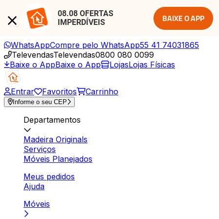
08.08 OFERTAS 
BAIXE O APP
IMPERDÍVEIS
WhatsApp
Compre pelo WhatsApp
55 41 74031865
Televendas
Televendas
0800 080 0099
Baixe o App
Baixe o App
Lojas
Lojas Físicas
Entrar
Favoritos
Carrinho
Informe o seu CEP
Departamentos
Madeira Originals
Serviços
Móveis Planejados
Meus pedidos
Ajuda
Móveis