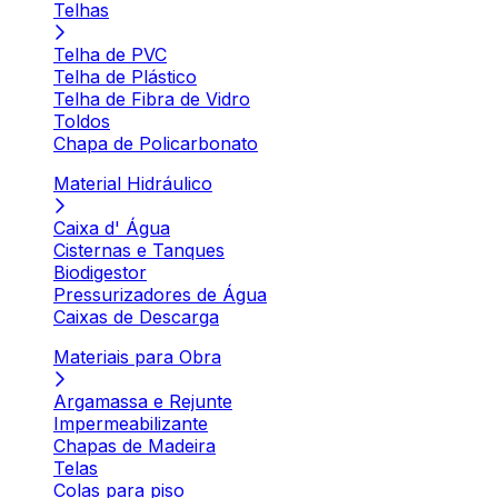
Telhas
Telha de PVC
Telha de Plástico
Telha de Fibra de Vidro
Toldos
Chapa de Policarbonato
Material Hidráulico
Caixa d' Água
Cisternas e Tanques
Biodigestor
Pressurizadores de Água
Caixas de Descarga
Materiais para Obra
Argamassa e Rejunte
Impermeabilizante
Chapas de Madeira
Telas
Colas para piso