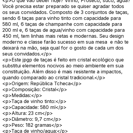
<p>O que vão beber hoje? Vinho, Proseco, suco, agua?
Você precisa estar preparado se quiser agradar todos
os seus convidados. Composto de 3 conjuntos de taças,
sendo 6 taças para vinho tinto com capacidade para
580 ml, 6 taças de champanhe com capacidade para
200 ml e, 6 taças de agua/vinho com capacidade para
450 ml, tem linhas mais retas e modernas. Seu design
moderno e classe farão sucesso em sua mesa e não te
deixará na mão, seja qual for o gosto de cada um dos
seus convidados.</p>
<p>Este jpgp de taças é feito em cristal ecológico que
substitui elementos nocivos ao meio ambiente em sua
constituição. Além disso é mais resistente a impactos,
quando comparado ao cristal tradicional.</p>
<p>Origem: República Tcheca</p>
<p>Composição: Cristal</p>
<p>Medidas:</p>
<p>Taça de vinho tinto:</p>
<p>Capacidade: 580 ml</p>
<p>Altura: 23 cm</p>
<p>Diâmetro: 9,7 cm</p>
<p>Peso: 182 gramas</p>
<p>Taça de vinho/agua:</p>