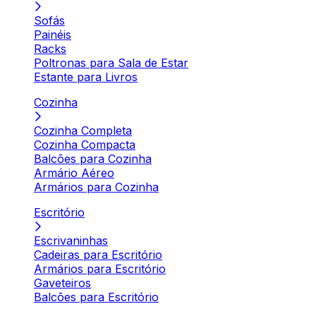
Sofás
Painéis
Racks
Poltronas para Sala de Estar
Estante para Livros
Cozinha
Cozinha Completa
Cozinha Compacta
Balcões para Cozinha
Armário Aéreo
Armários para Cozinha
Escritório
Escrivaninhas
Cadeiras para Escritório
Armários para Escritório
Gaveteiros
Balcões para Escritório