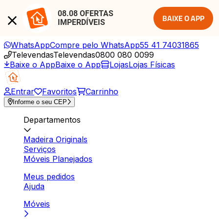
08.08 OFERTAS 
BAIXE O APP
IMPERDÍVEIS
WhatsApp
Compre pelo WhatsApp
55 41 74031865
Televendas
Televendas
0800 080 0099
Baixe o App
Baixe o App
Lojas
Lojas Físicas
Entrar
Favoritos
Carrinho
Informe o seu CEP
Departamentos
Madeira Originals
Serviços
Móveis Planejados
Meus pedidos
Ajuda
Móveis