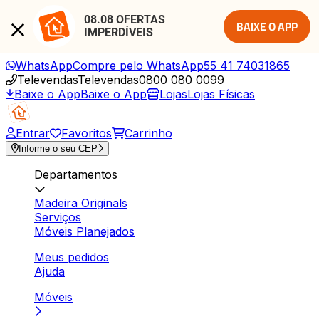
08.08 OFERTAS 
BAIXE O APP
IMPERDÍVEIS
WhatsApp
Compre pelo WhatsApp
55 41 74031865
Televendas
Televendas
0800 080 0099
Baixe o App
Baixe o App
Lojas
Lojas Físicas
Entrar
Favoritos
Carrinho
Informe o seu CEP
Departamentos
Madeira Originals
Serviços
Móveis Planejados
Meus pedidos
Ajuda
Móveis